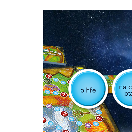
na c
o hře
pt