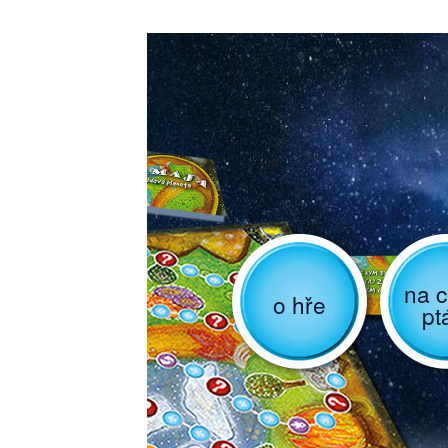
na c
o hře
pt