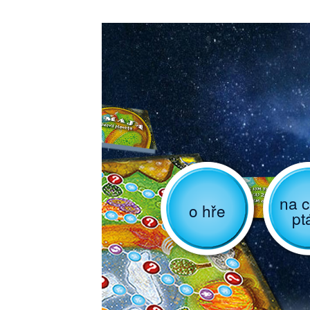
na c
o hře
pt