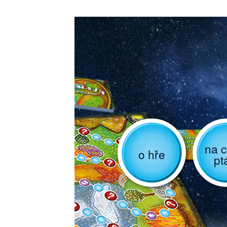
na c
o hře
pt