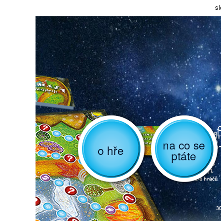
sl
na co se
o hře
ptáte