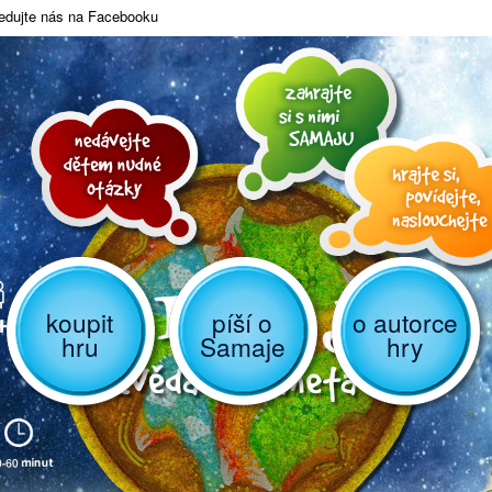
edujte nás na Facebooku
koupit
píší o
o autorce
hru
Samaje
hry