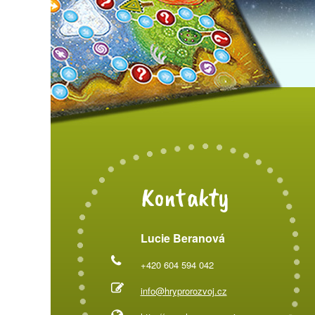
Kontakty
Lucie Beranová
+420 604 594 042
info@hryprorozvoj.cz