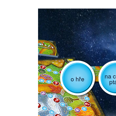
na c
o hře
pt