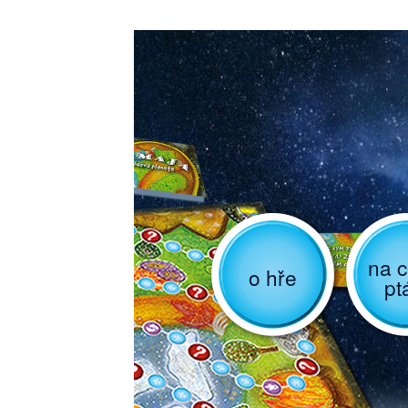
na c
o hře
pt