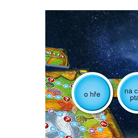
na c
o hře
pt