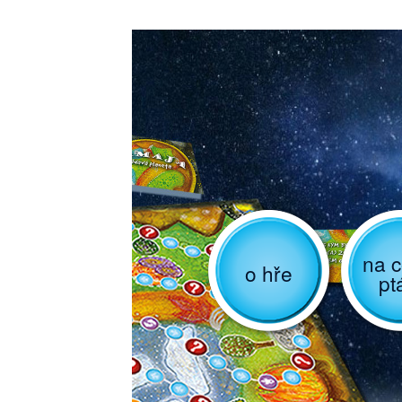
na c
o hře
pt