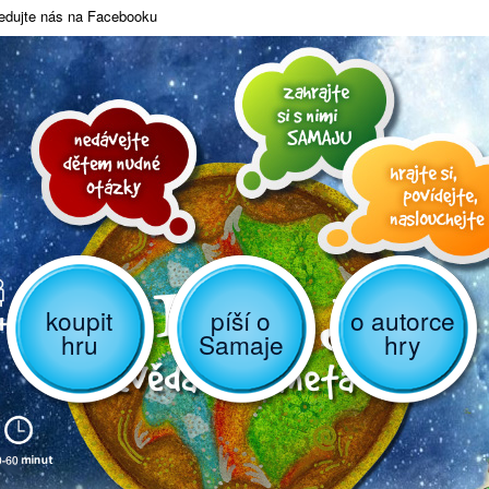
edujte nás na Facebooku
koupit
píší o
o autorce
hru
Samaje
hry