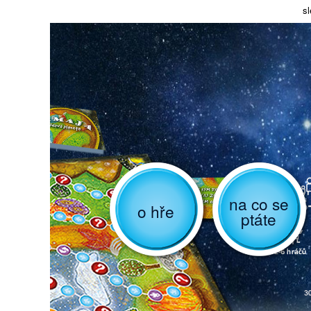
sl
na co se
o hře
ptáte