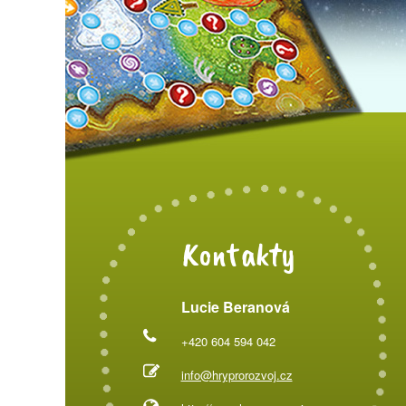
Kontakty
Lucie Beranová
+420 604 594 042
info@hryprorozvoj.cz