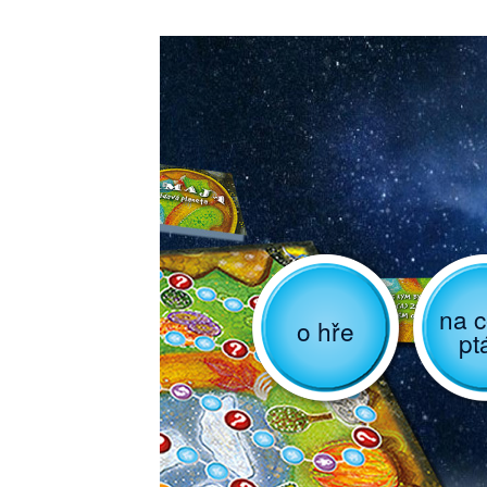
na c
o hře
pt