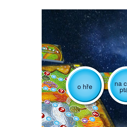
na c
o hře
pt