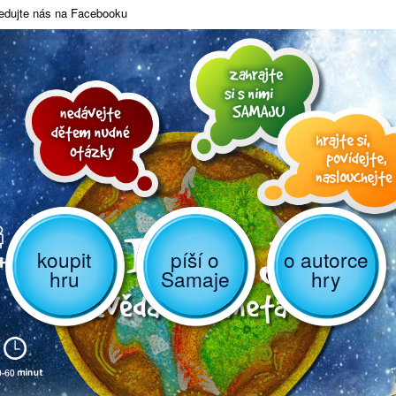
edujte nás na Facebooku
koupit
píší o
o autorce
hru
Samaje
hry