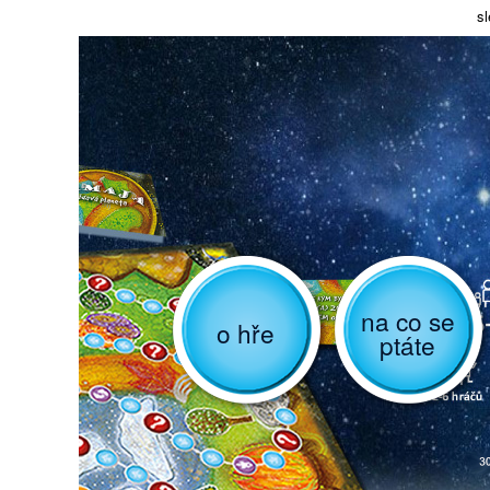
sl
na co se
o hře
ptáte