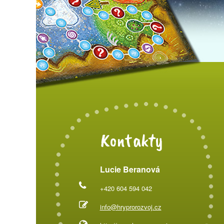
Kontakty
Lucie Beranová
+420 604 594 042
info@hryprorozvoj.cz