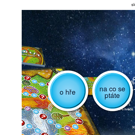
sl
na co se
o hře
ptáte