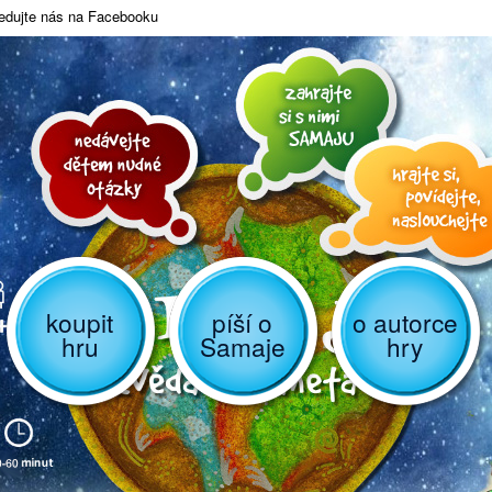
edujte nás na Facebooku
koupit
píší o
o autorce
hru
Samaje
hry