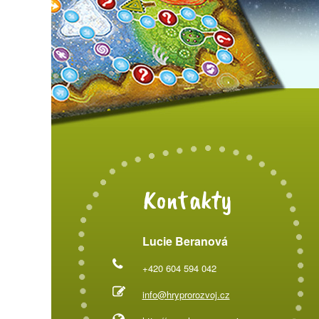
Kontakty
Lucie Beranová
+420 604 594 042
info@hryprorozvoj.cz