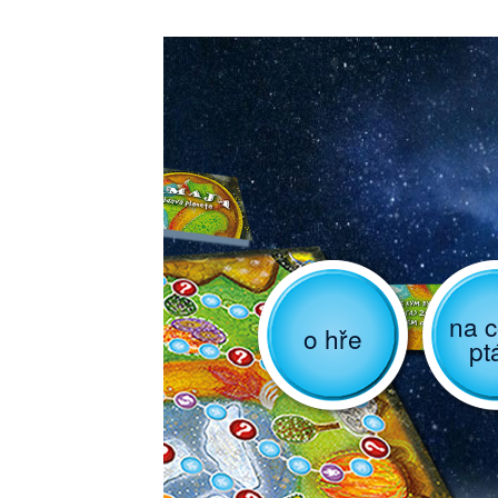
na c
o hře
pt