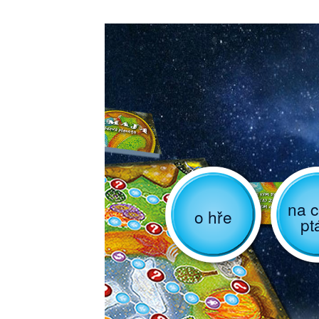
na c
o hře
pt