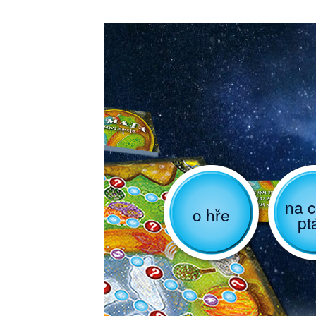
na c
o hře
pt