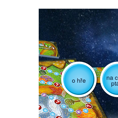
na c
o hře
pt