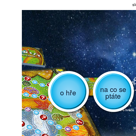
sl
na co se
o hře
ptáte