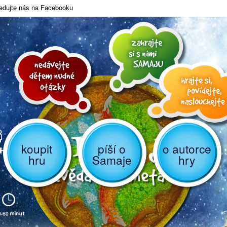
edujte nás na Facebooku
koupit
píší o
o autorce
hru
Samaje
hry