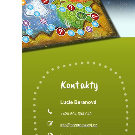
Kontakty
Lucie Beranová
+420 604 594 042
info@hryprorozvoj.cz