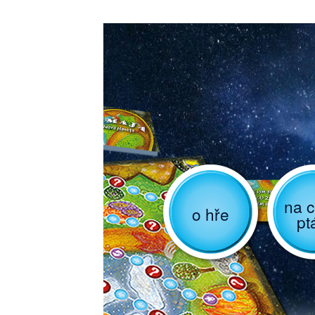
na c
o hře
pt