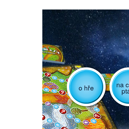
na c
o hře
pt