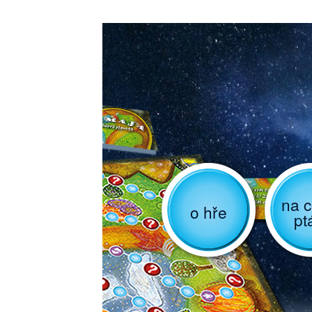
na c
o hře
pt