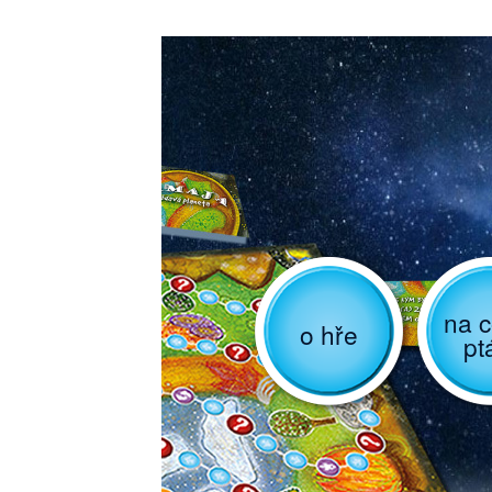
na c
o hře
pt