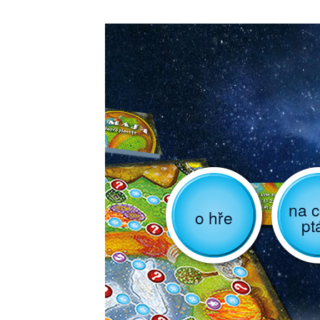
na c
o hře
pt