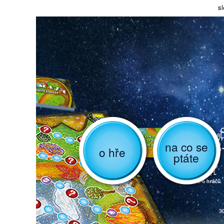
sl
na co se
o hře
ptáte