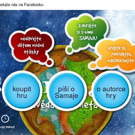
edujte nás na Facebooku
koupit
píší o
o autorce
hru
Samaje
hry