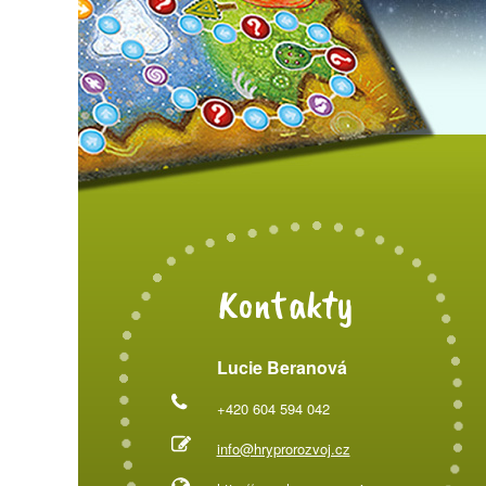
Kontakty
Lucie Beranová
+420 604 594 042
info@hryprorozvoj.cz