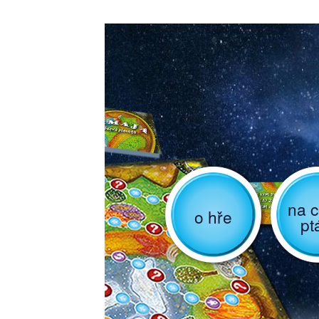
na c
o hře
pt