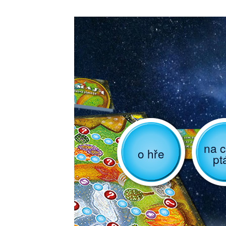
na c
o hře
pt