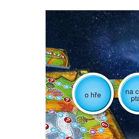
na c
o hře
pt