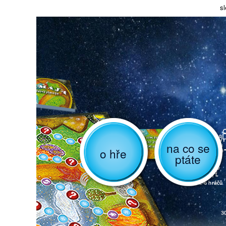
sl
na co se
o hře
ptáte