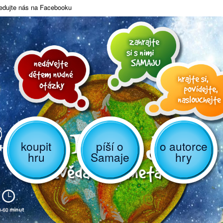
edujte nás na Facebooku
koupit
píší o
o autorce
hru
Samaje
hry