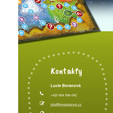
Kontakty
Lucie Beranová
+420 604 594 042
info@hryprorozvoj.cz