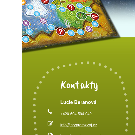
Kontakty
Lucie Beranová
+420 604 594 042
info@hryprorozvoj.cz