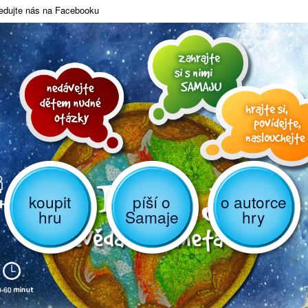
edujte nás na Facebooku
koupit
píší o
o autorce
hru
Samaje
hry