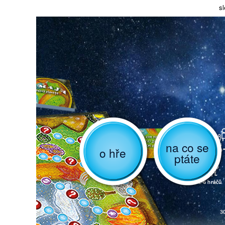
sl
na co se
o hře
ptáte