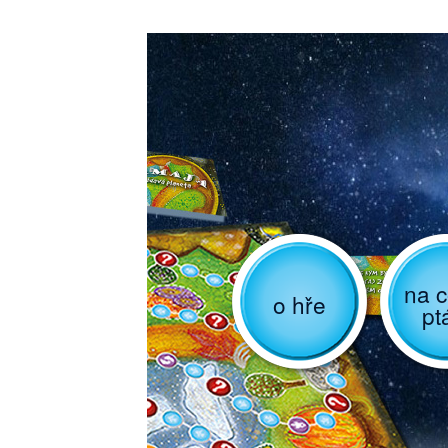
na c
o hře
pt