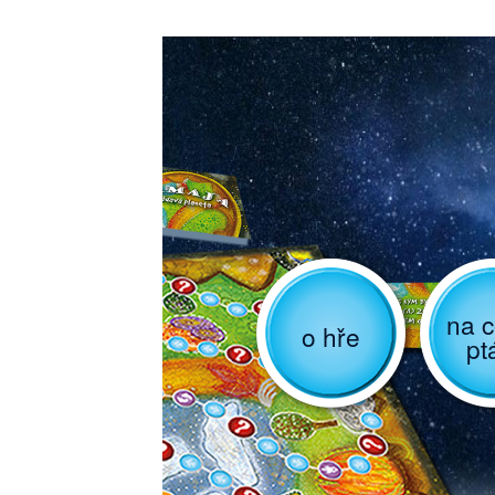
na c
o hře
pt