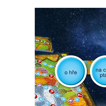
na c
o hře
pt