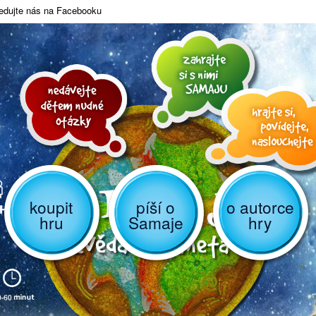
edujte nás na Facebooku
koupit
píší o
o autorce
hru
Samaje
hry