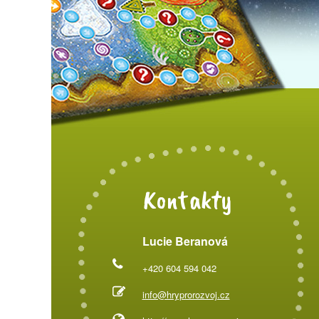
Kontakty
Lucie Beranová
+420 604 594 042
info@hryprorozvoj.cz