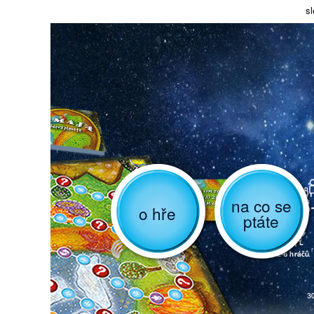
sl
na co se
o hře
ptáte