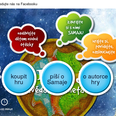
edujte nás na Facebooku
koupit
píší o
o autorce
hru
Samaje
hry