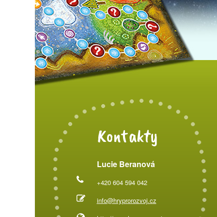
Kontakty
Lucie Beranová
+420 604 594 042
info@hryprorozvoj.cz