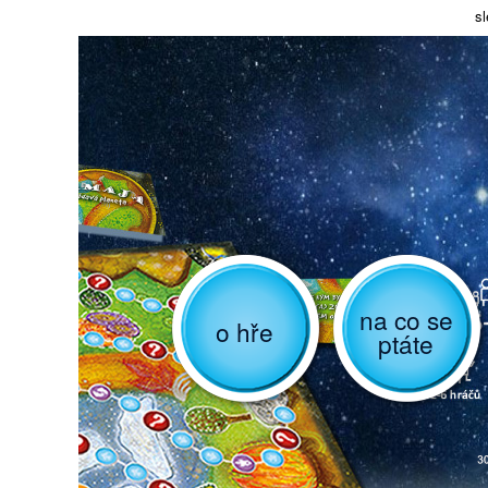
sl
na co se
o hře
ptáte