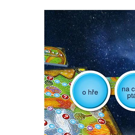
na c
o hře
pt