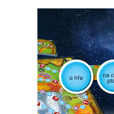
na c
o hře
pt