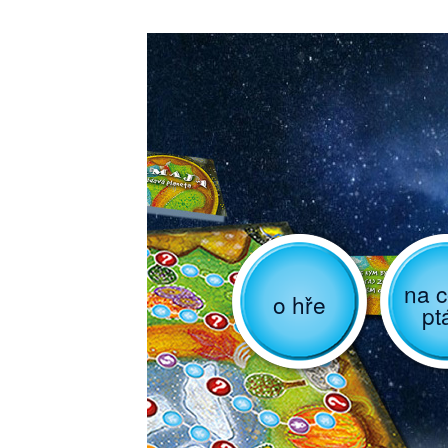
na c
o hře
pt