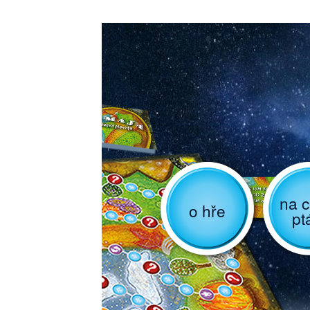
na c
o hře
pt