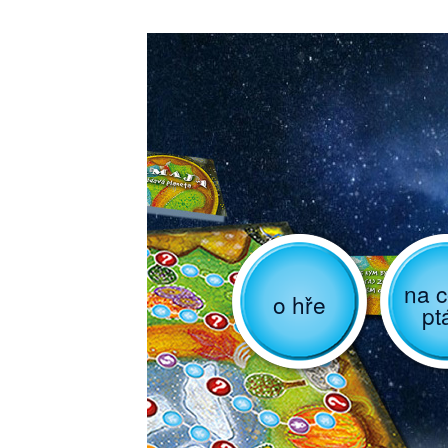
na c
o hře
pt