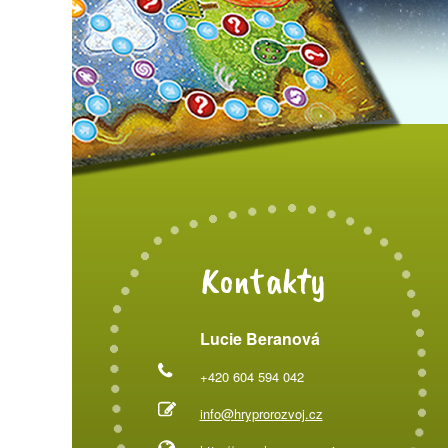
Kontakty
Lucie Beranová
+420 604 594 042
info@hryprorozvoj.cz