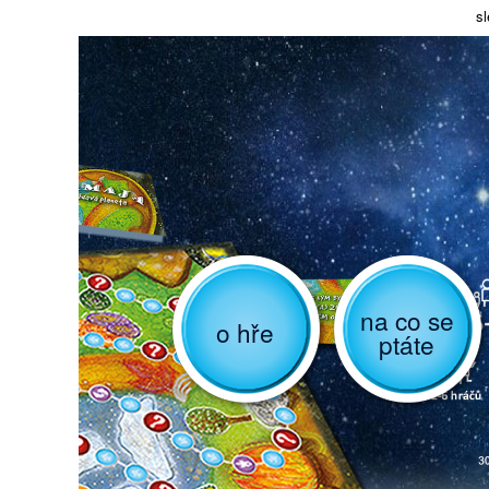
sl
na co se
o hře
ptáte