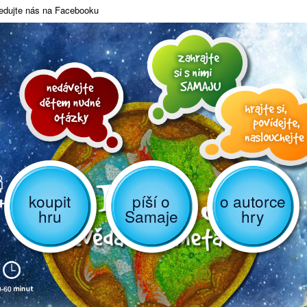
edujte nás na Facebooku
koupit
píší o
o autorce
hru
Samaje
hry