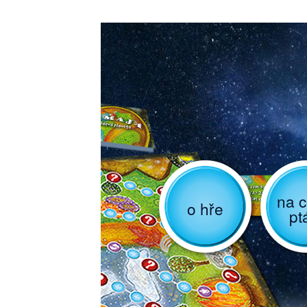
na c
o hře
pt