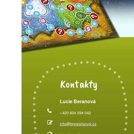
Kontakty
Lucie Beranová
+420 604 594 042
info@hryprorozvoj.cz