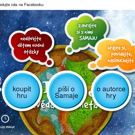
edujte nás na Facebooku
koupit
píší o
o autorce
hru
Samaje
hry