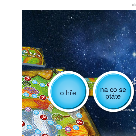
sl
na co se
o hře
ptáte