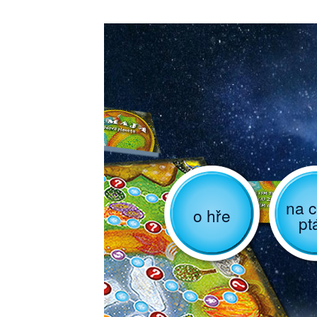
na c
o hře
pt