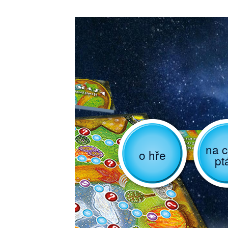
na c
o hře
pt