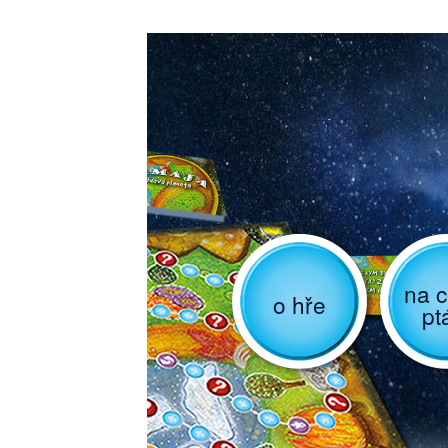
na c
o hře
pt