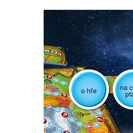
na c
o hře
pt