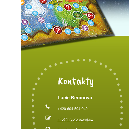
Kontakty
Lucie Beranová
+420 604 594 042
info@hryprorozvoj.cz