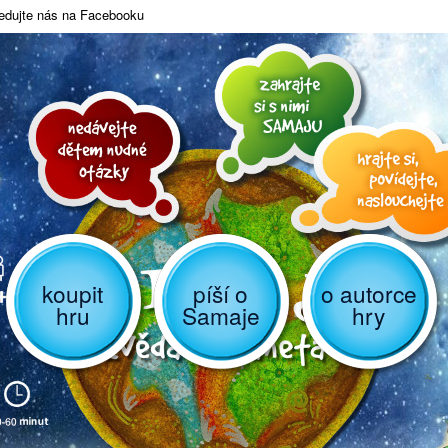
edujte nás na Facebooku
koupit
píší o
o autorce
hru
Samaje
hry