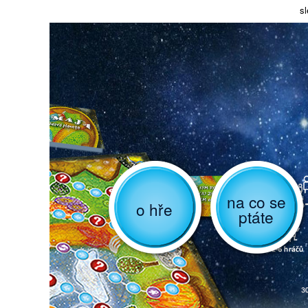
sl
na co se
o hře
ptáte