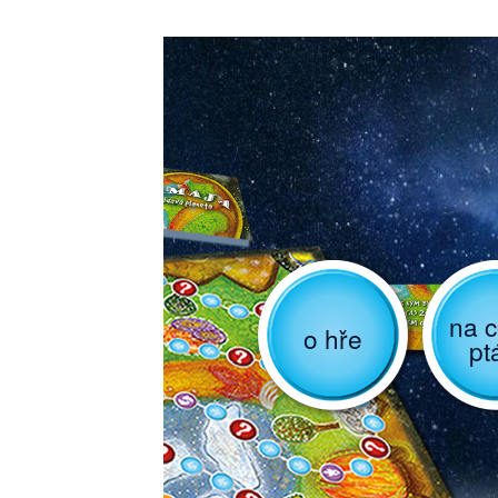
na c
o hře
pt