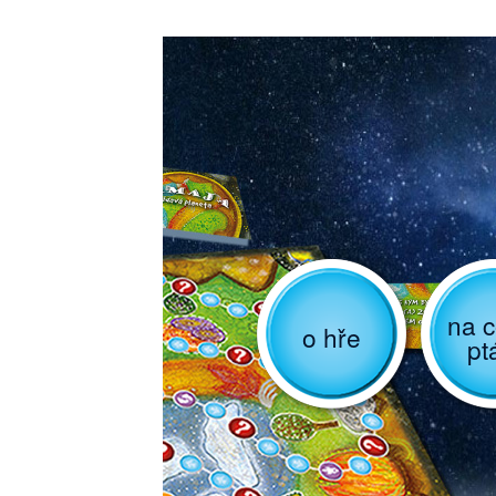
na c
o hře
pt